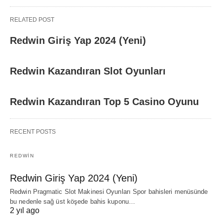
RELATED POST
Redwin Giriş Yap 2024 (Yeni)
Redwin Kazandıran Slot Oyunları
Redwin Kazandıran Top 5 Casino Oyunu
RECENT POSTS
REDWIN
Redwin Giriş Yap 2024 (Yeni)
Redwin Pragmatic Slot Makinesi Oyunları Spor bahisleri menüsünde
bu nedenle sağ üst köşede bahis kuponu…
2 yıl ago