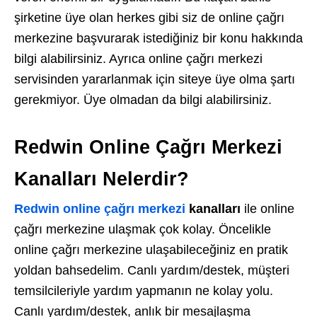
şirketine üye olan herkes gibi siz de online çağrı
merkezine başvurarak istediğiniz bir konu hakkında
bilgi alabilirsiniz. Ayrıca online çağrı merkezi
servisinden yararlanmak için siteye üye olma şartı
gerekmiyor. Üye olmadan da bilgi alabilirsiniz.
Redwin Online Çağrı Merkezi
Kanalları Nelerdir?
Redwin online çağrı merkezi
kanalları
ile online
çağrı merkezine ulaşmak çok kolay. Öncelikle
online çağrı merkezine ulaşabileceğiniz en pratik
yoldan bahsedelim. Canlı yardım/destek, müşteri
temsilcileriyle yardım yapmanın ne kolay yolu.
Canlı yardım/destek, anlık bir mesajlaşma