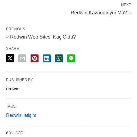
NEXT
Redwin Kazandırıyor Mu? »
PREVIOUS
« Redwin Web Sitesi Kaç Oldu?
SHARE
PUBLISHED BY
redwin
TAGS:
Redwin İletişim
6 YIL AGO