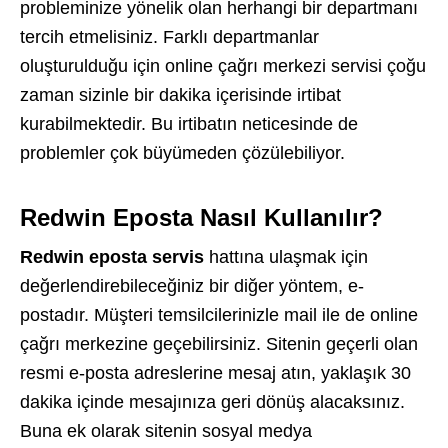
probleminize yönelik olan herhangi bir departmanı
tercih etmelisiniz. Farklı departmanlar
oluşturulduğu için online çağrı merkezi servisi çoğu
zaman sizinle bir dakika içerisinde irtibat
kurabilmektedir. Bu irtibatın neticesinde de
problemler çok büyümeden çözülebiliyor.
Redwin Eposta Nasıl Kullanılır?
Redwin eposta servis
hattına ulaşmak için
değerlendirebileceğiniz bir diğer yöntem, e-
postadır. Müşteri temsilcilerinizle mail ile de online
çağrı merkezine geçebilirsiniz. Sitenin geçerli olan
resmi e-posta adreslerine mesaj atın, yaklaşık 30
dakika içinde mesajınıza geri dönüş alacaksınız.
Buna ek olarak sitenin sosyal medya