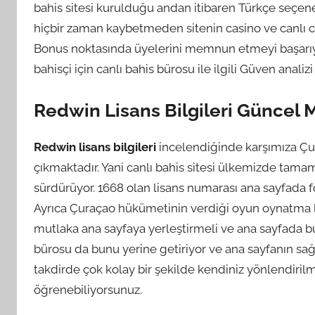
bahis sitesi kurulduğu andan itibaren Türkçe seçene
hiçbir zaman kaybetmeden sitenin casino ve canlı ca
Bonus noktasında üyelerini memnun etmeyi başarıyo
bahisçi için canlı bahis bürosu ile ilgili Güven analiz
Redwin Lisans Bilgileri Güncel 
Redwin lisans bilgileri
incelendiğinde karşımıza Çu
çıkmaktadır. Yani canlı bahis sitesi ülkemizde tamam
sürdürüyor. 1668 olan lisans numarası ana sayfada f
Ayrıca Çuraçao hükümetinin verdiği oyun oynatma lis
mutlaka ana sayfaya yerleştirmeli ve ana sayfada bu
bürosu da bunu yerine getiriyor ve ana sayfanın sağ 
takdirde çok kolay bir şekilde kendiniz yönlendiril
öğrenebiliyorsunuz.